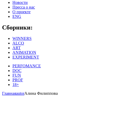
Новости
Пресса о нас
О проекте
ENG
Сборники:
WINNERS
ALCO
ART
ANIMATION
EXPERIMENT
PERFOMANCE
DOC
FUN
PROF
18+
Главная
autor
Алина Филиппова