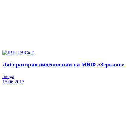
Лаборатория видеопоэзии на МКФ «Зеркало»
5noga
15.06.2017