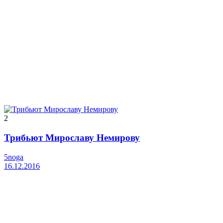
2
Трибьют Мирославу Немирову
5noga
16.12.2016