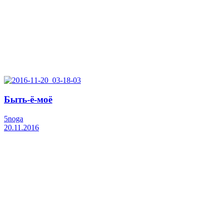
Быть-ё-моё
5noga
20.11.2016