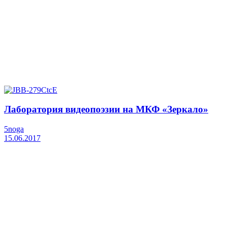
Лаборатория видеопоэзии на МКФ «Зеркало»
5noga
15.06.2017