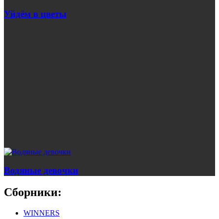
Уйдём в цветы
Водяные девочки
Сборники:
WINNERS