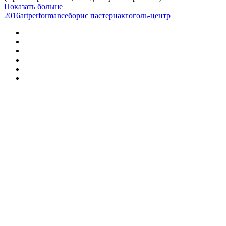
Показать больше
2016
art
performance
борис пастернак
гоголь-центр