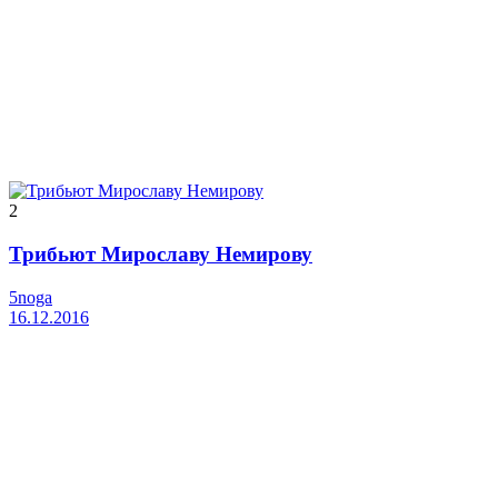
2
Трибьют Мирославу Немирову
5noga
16.12.2016