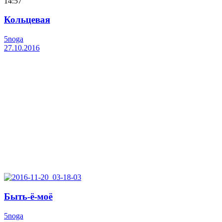
14:57
Кольцевая
5noga
27.10.2016
Быть-ё-моё
5noga