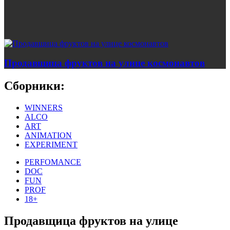
Продавщица фруктов на улице космонавтов
Сборники:
WINNERS
ALCO
ART
ANIMATION
EXPERIMENT
PERFOMANCE
DOC
FUN
PROF
18+
Продавщица фруктов на улице