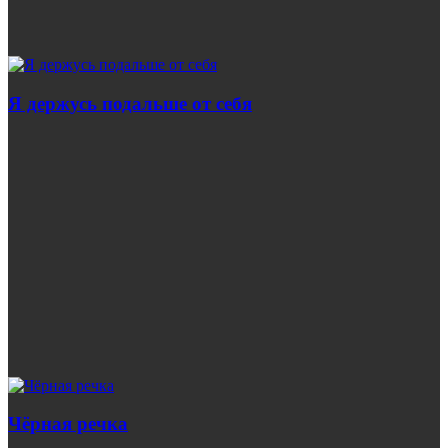
Я держусь подальше от себя
Чёрная речка