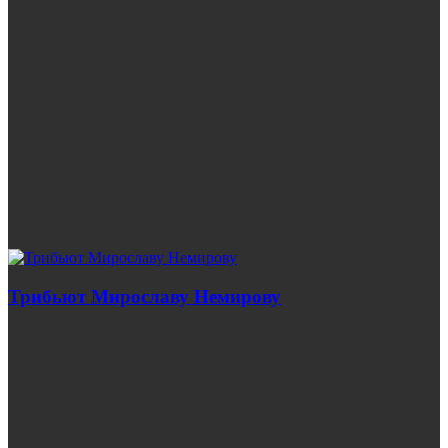
Трибьют Мирославу Немирову