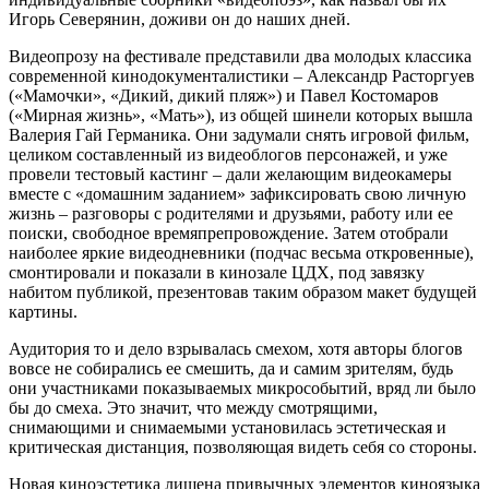
Игорь Северянин, доживи он до наших дней.
Видеопрозу на фестивале представили два молодых классика
современной кинодокументалистики – Александр Расторгуев
(«Мамочки», «Дикий, дикий пляж») и Павел Костомаров
(«Мирная жизнь», «Мать»), из общей шинели которых вышла
Валерия Гай Германика. Они задумали снять игровой фильм,
целиком составленный из видеоблогов персонажей, и уже
провели тестовый кастинг – дали желающим видеокамеры
вместе с «домашним заданием» зафиксировать свою личную
жизнь – разговоры с родителями и друзьями, работу или ее
поиски, свободное времяпрепровождение. Затем отобрали
наиболее яркие видеодневники (подчас весьма откровенные),
смонтировали и показали в кинозале ЦДХ, под завязку
набитом публикой, презентовав таким образом макет будущей
картины.
Аудитория то и дело взрывалась смехом, хотя авторы блогов
вовсе не собирались ее смешить, да и самим зрителям, будь
они участниками показываемых микрособытий, вряд ли было
бы до смеха. Это значит, что между смотрящими,
снимающими и снимаемыми установилась эстетическая и
критическая дистанция, позволяющая видеть себя со стороны.
Новая киноэстетика лишена привычных элементов киноязыка