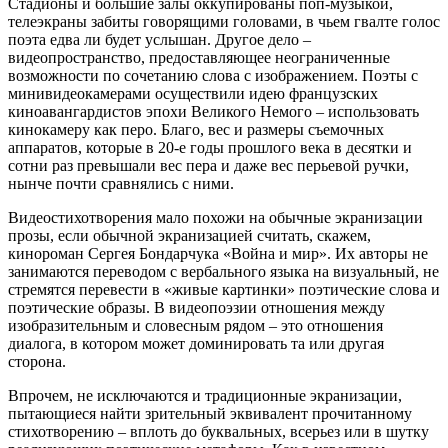
Стадионы и большие залы оккупированы поп-музыкой,
телеэкраны забиты говорящими головами, в чьем гвалте голос
поэта едва ли будет услышан. Другое дело –
видеопространство, предоставляющее неограниченные
возможности по сочетанию слова с изображением. Поэты с
минивидеокамерами осуществили идею французских
киноавангардистов эпохи Великого Немого – использовать
кинокамеру как перо. Благо, вес и размеры съемочных
аппаратов, которые в 20-е годы прошлого века в десятки и
сотни раз превышали вес пера и даже вес перьевой ручки,
нынче почти сравнялись с ними.
Видеостихотворения мало похожи на обычные экранизации
прозы, если обычной экранизацией считать, скажем,
кинороман Сергея Бондарчука «Война и мир». Их авторы не
занимаются переводом с вербального языка на визуальный, не
стремятся перевести в «живые картинки» поэтические слова и
поэтические образы. В видеопоэзии отношения между
изобразительным и словесным рядом – это отношения
диалога, в котором может доминировать та или другая
сторона.
Впрочем, не исключаются и традиционные экранизации,
пытающиеся найти зрительный эквивалент прочитанному
стихотворению – вплоть до буквальных, всерьез или в шутку