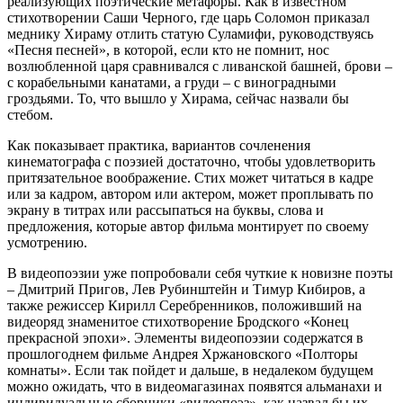
реализующих поэтические метафоры. Как в известном
стихотворении Саши Черного, где царь Соломон приказал
меднику Хираму отлить статую Суламифи, руководствуясь
«Песня песней», в которой, если кто не помнит, нос
возлюбленной царя сравнивался с ливанской башней, брови –
с корабельными канатами, а груди – с виноградными
гроздьями. То, что вышло у Хирама, сейчас назвали бы
стебом.
Как показывает практика, вариантов сочленения
кинематографа с поэзией достаточно, чтобы удовлетворить
притязательное воображение. Стих может читаться в кадре
или за кадром, автором или актером, может проплывать по
экрану в титрах или рассыпаться на буквы, слова и
предложения, которые автор фильма монтирует по своему
усмотрению.
В видеопоэзии уже попробовали себя чуткие к новизне поэты
– Дмитрий Пригов, Лев Рубинштейн и Тимур Кибиров, а
также режиссер Кирилл Серебренников, положивший на
видеоряд знаменитое стихотворение Бродского «Конец
прекрасной эпохи». Элементы видеопоэзии содержатся в
прошлогоднем фильме Андрея Хржановского «Полторы
комнаты». Если так пойдет и дальше, в недалеком будущем
можно ожидать, что в видеомагазинах появятся альманахи и
индивидуальные сборники «видеопоэз», как назвал бы их