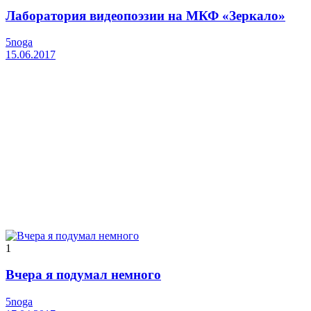
Лаборатория видеопоэзии на МКФ «Зеркало»
5noga
15.06.2017
1
Вчера я подумал немного
5noga