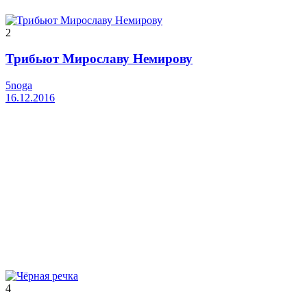
2
Трибьют Мирославу Немирову
5noga
16.12.2016
4