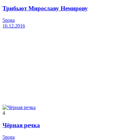
Трибьют Мирославу Немирову
5noga
16.12.2016
4
Чёрная речка
5noga