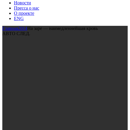
Новости
Пресса о нас
О проекте
ENG
Главная
2014
На заре — наимедленнейшая кровь
АВТО СЛЕД.