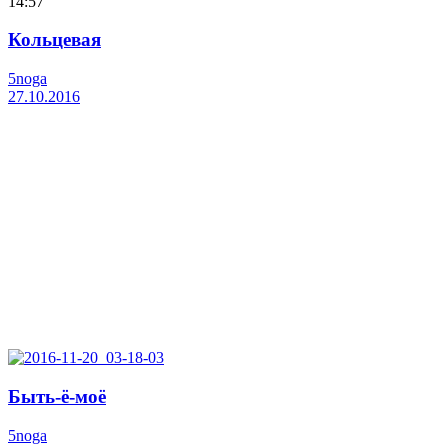
14:57
Кольцевая
5noga
27.10.2016
Быть-ё-моё
5noga