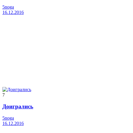
5noga
16.12.2016
7
Доигрались
5noga
16.12.2016