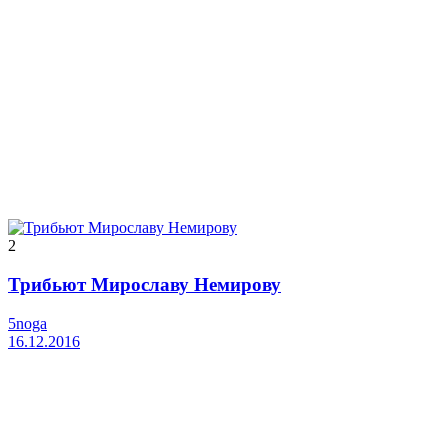
2
Трибьют Мирославу Немирову
5noga
16.12.2016