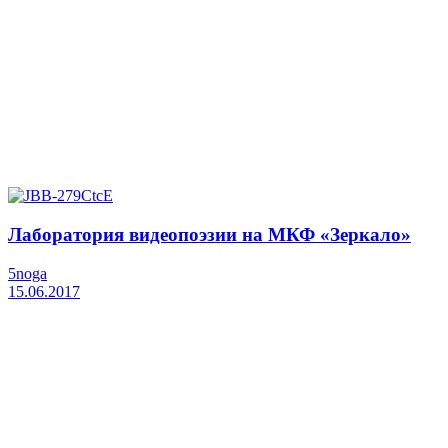
Лаборатория видеопоэзии на МКФ «Зеркало»
5noga
15.06.2017