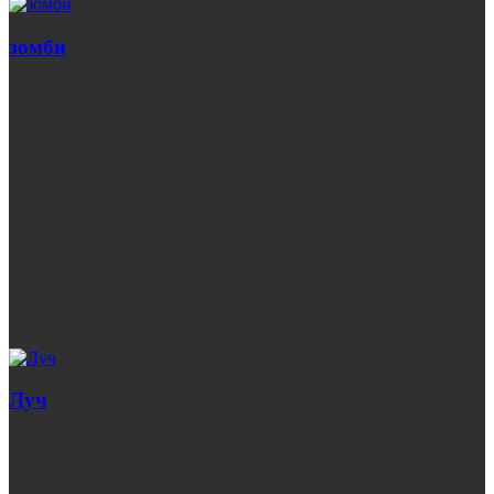
зомби
Луч