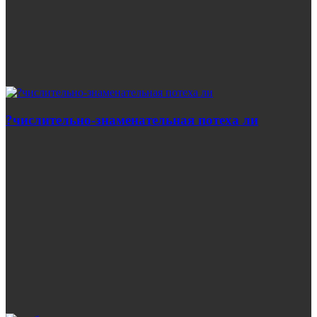
?числительно-знаменательная потеха ли