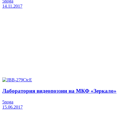
5noga
14.11.2017
Лаборатория видеопоэзии на МКФ «Зеркало»
5noga
15.06.2017