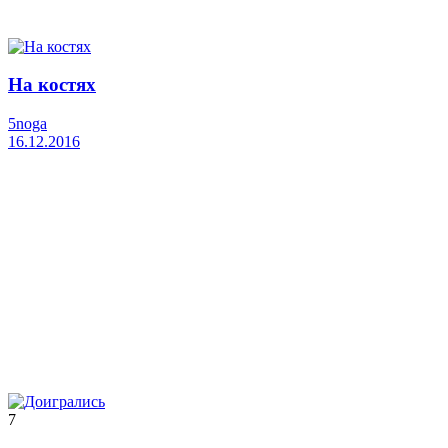
На костях
5noga
16.12.2016
7