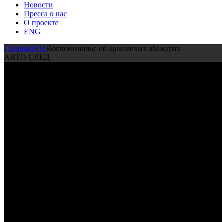
Новости
Пресса о нас
О проекте
ENG
Главная
2016
Воспоминанье об оранжевых абажурах
АВТО СЛЕД.