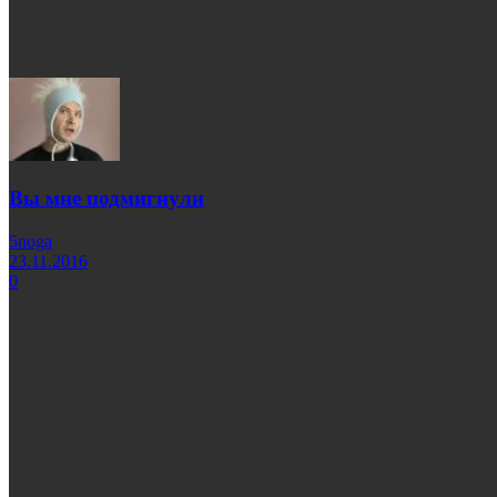
Вы мне подмигнули
5noga
23.11.2016
0