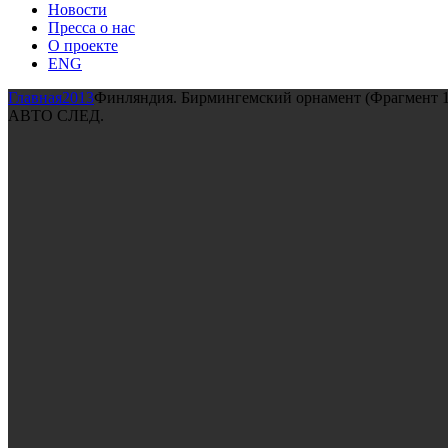
Новости
Пресса о нас
О проекте
ENG
Главная
2013
Финляндия. Бирмингемский орнамент (Фрагмент 1
АВТО СЛЕД.